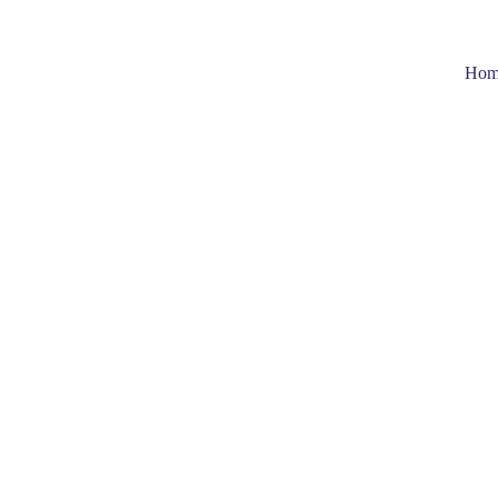
Hom
CRESCITA PERSONALE
MEDITAZIONE
MAGIA
Denis Sponza